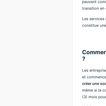
peuvent comme
transition en
Les services 
constitue une
Comment 
?
Les entrepris
et commencer 
créer une so
même si la co
(3) mois pour