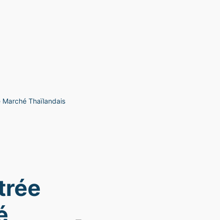
le Marché Thaïlandais
trée
é