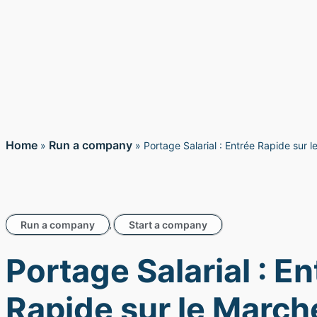
Home
Run a company
»
»
Portage Salarial : Entrée Rapide sur 
Run a company
Start a company
,
Portage Salarial : En
Rapide sur le March