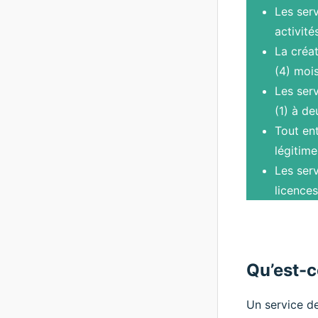
Les ser
activit
La créa
(4) mois
Les ser
(1) à de
Tout en
légitime
Les ser
licences
Qu’est-c
Un service d