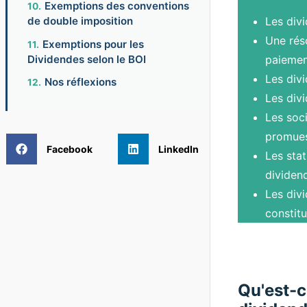
Exemptions des conventions
Les divi
de double imposition
Une réso
Exemptions pour les
paiemen
Dividendes selon le BOI
Les div
Nos réflexions
Les divi
Les soci
promues
Facebook
LinkedIn
Les stat
dividen
Les divi
constitu
Qu'est-c