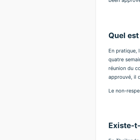
been approved
Quel est
En pratique, 
quatre semain
réunion du co
approuvé, il 
Le non-respe
Existe-t