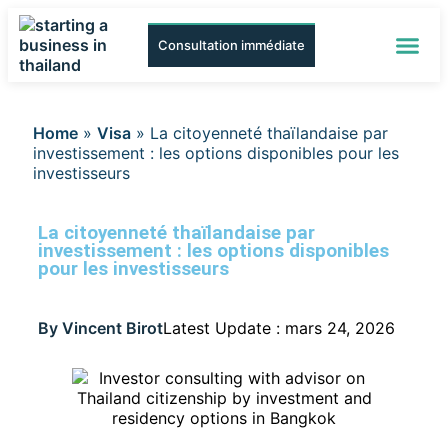
Consultation immédiate
Société par actio
PEO Service/EOR S
Bureau d
Services d
Home
»
Visa
»
La citoyenneté thaïlandaise par
investissement : les options disponibles pour les
investisseurs
La citoyenneté thaïlandaise par
investissement : les options disponibles
pour les investisseurs
By
Vincent Birot
Latest Update : mars 24, 2026