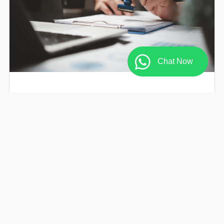
Chat Now
PEO vs EOR in Thailand: Which Employment
Model Fits Your Business?