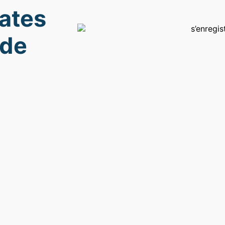
Rates
ide