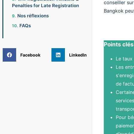
conseiller su
Penalties for Late Registration
Bangkok peut 
Nos réflexions
FAQs
Points clés
Facebook
LinkedIn
Le taux
Les entr
s'enregi
de factu
Certain
services
transpor
Pour bén
paiement
d’expédi