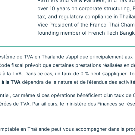
Partners and VB & Partners, and has adv
over 10 years on corporate structuring,
tax, and regulatory compliance in Thail
Vice President of the Franco-Thai Cha
founding member of French Tech Bangk
ystème de TVA en Thaïlande s’applique principalement aux bi
e Code fiscal prévoit que certaines prestations réalisées e
 à la TVA. Dans ce cas, un taux de 0 % peut s’appliquer. Tou
 à la TVA
dépendra de la nature et de l’étendue des activi
ntiel, car même si ces opérations bénéficient d’un taux de 
es de TVA. Par ailleurs, le ministère des Finances se réser
.
mptable en Thaïlande peut vous accompagner dans la proc