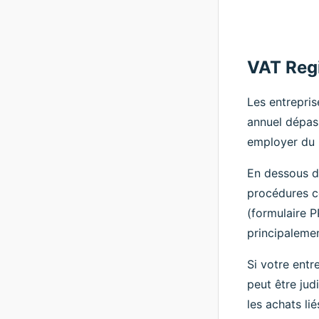
VAT Regi
Les entrepris
annuel dépass
employer du 
En dessous de
procédures c
(formulaire PP
principalemen
Si votre entr
peut être jud
les achats li