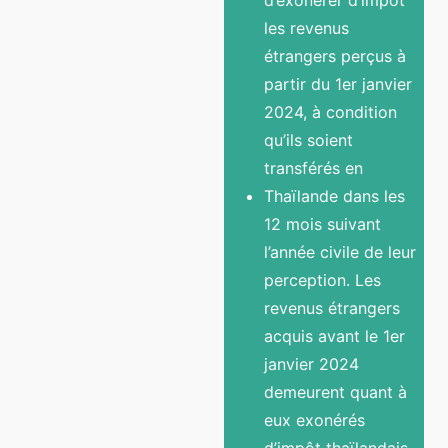
les revenus
étrangers perçus à
partir du 1er janvier
2024, à condition
qu’ils soient
transférés en
Thaïlande dans les
12 mois suivant
l’année civile de leur
perception. Les
revenus étrangers
acquis avant le 1er
janvier 2024
demeurent quant à
eux exonérés
d’impôt thaïlandais,