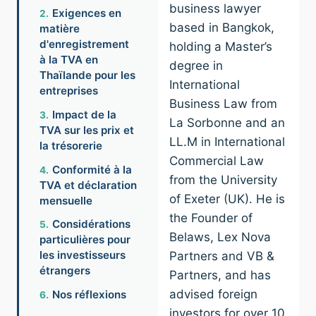
business lawyer
Exigences en
based in Bangkok,
matière
d'enregistrement
holding a Master’s
à la TVA en
degree in
Thaïlande pour les
International
entreprises
Business Law from
Impact de la
La Sorbonne and an
TVA sur les prix et
LL.M in International
la trésorerie
Commercial Law
Conformité à la
from the University
TVA et déclaration
of Exeter (UK). He is
mensuelle
the Founder of
Considérations
Belaws, Lex Nova
particulières pour
les investisseurs
Partners and VB &
étrangers
Partners, and has
advised foreign
Nos réflexions
investors for over 10