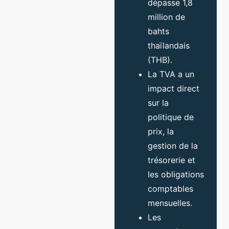
dépasse 1,8
million de
bahts
thaïlandais
(THB).
La TVA a un
impact direct
sur la
politique de
prix, la
gestion de la
trésorerie et
les obligations
comptables
mensuelles.
Les