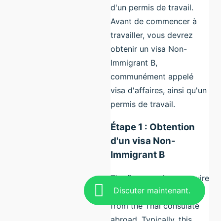
d'un permis de travail.
Avant de commencer à
travailler, vous devrez
obtenir un visa Non-
Immigrant B,
communément appelé
visa d'affaires, ainsi qu'un
permis de travail.
Étape 1 : Obtention
d'un visa Non-
Immigrant B
The first step is to acquire
Discuter maintenant.
a Non-Immigrant B visa
from the Thai consulate
abroad. Typically, this