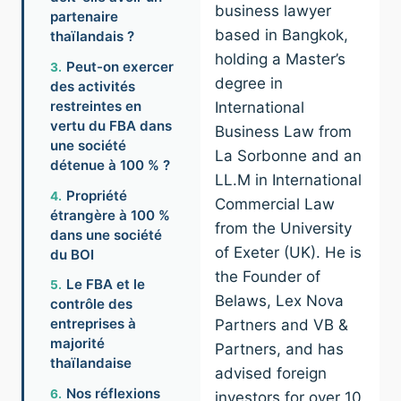
business lawyer
partenaire
based in Bangkok,
thaïlandais ?
holding a Master’s
Peut-on exercer
degree in
des activités
restreintes en
International
vertu du FBA dans
Business Law from
une société
La Sorbonne and an
détenue à 100 % ?
LL.M in International
Propriété
Commercial Law
étrangère à 100 %
from the University
dans une société
of Exeter (UK). He is
du BOI
the Founder of
Le FBA et le
Belaws, Lex Nova
contrôle des
entreprises à
Partners and VB &
majorité
Partners, and has
thaïlandaise
advised foreign
Nos réflexions
investors for over 10