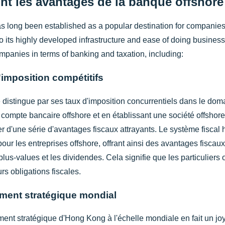
nt les avantages de la banque offshor
 long been established as a popular destination for companies 
o its highly developed infrastructure and ease of doing business
ompanies in terms of banking and taxation, including:
'imposition compétitifs
istingue par ses taux d'imposition concurrentiels dans le doma
compte bancaire offshore et en établissant une société offshore
er d'une série d'avantages fiscaux attrayants. Le système fisca
our les entreprises offshore, offrant ainsi des avantages fiscau
 plus-values et les dividendes. Cela signifie que les particuliers 
rs obligations fiscales.
ment stratégique mondial
ent stratégique d'Hong Kong à l'échelle mondiale en fait un jo