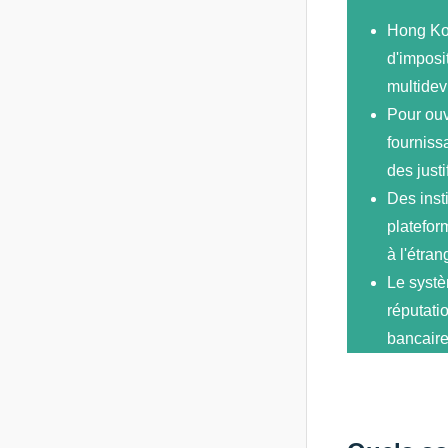
Hong Kon
d'imposi
multidev
Pour ouvr
fourniss
des justi
Des inst
platefor
à l'étran
Le systè
réputati
bancaire