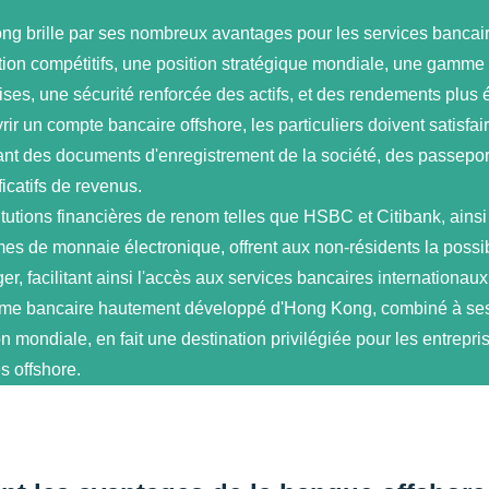
g brille par ses nombreux avantages pour les services bancaire
tion compétitifs, une position stratégique mondiale, une gamme
ises, une sécurité renforcée des actifs, et des rendements plus 
ir un compte bancaire offshore, les particuliers doivent satisfair
ant des documents d'enregistrement de la société, des passepor
ficatifs de revenus.
itutions financières de renom telles que HSBC et Citibank, ainsi
mes de monnaie électronique, offrent aux non-résidents la possib
ger, facilitant ainsi l'accès aux services bancaires internationaux
me bancaire hautement développé d'Hong Kong, combiné à ses 
on mondiale, en fait une destination privilégiée pour les entrepr
s offshore.