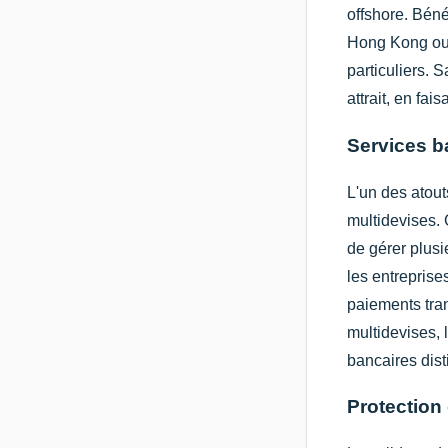
offshore. Béné
Hong Kong ouvr
particuliers. 
attrait, en fa
Services b
L'un des atou
multidevises. 
de gérer plusi
les entreprise
paiements tran
multidevises, 
bancaires dist
Protection 