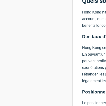
Quels so
Hong Kong has
account, due t
benefits for c
Des taux d
Hong Kong se d
En ouvrant un 
peuvent profit
exonérations p
l'étranger, les
légalement leu
Positionne
Le positionnem