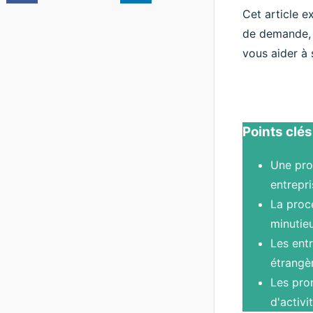
Cet article e
de demande, a
vous aider à 
Points clés
Une pro
entrepri
La proc
minutieu
Les entr
étrangèr
Les pro
d'activi