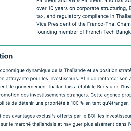
Partners and VB & Partners, and has adv
over 10 years on corporate structuring,
tax, and regulatory compliance in Thail
Vice President of the Franco-Thai Cha
founding member of French Tech Bangk
tion
conomique dynamique de la Thaïlande et sa position straté
on attrayante pour les investisseurs. Afin de renforcer son a
ent, le gouvernement thaïlandais a établi le Bureau de l'In
romotion des investissements étrangers. Cette agence prop
bilité de détenir une propriété à 100 % en tant qu'étranger.
ti des avantages exclusifs offerts par le BOI, les investiss
 sur le marché thaïlandais et naviguer plus aisément dans 