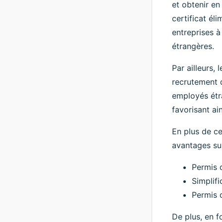
et obtenir en
certificat éli
entreprises à
étrangères.
Par ailleurs,
recrutement d
employés étra
favorisant ai
En plus de ce
avantages sui
Permis 
Simplifi
Permis d
De plus, en fo